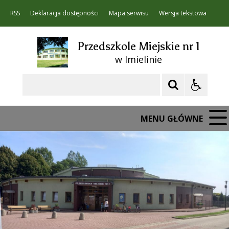
RSS
Deklaracja dostępności
Mapa serwisu
Wersja tekstowa
Przedszkole Miejskie nr 1
w Imielinie
Szukaj
MENU GŁÓWNE