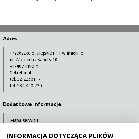
Adres
Przedszkole Miejskie nr 1 w Imielinie
ul. Wojciecha Sapety 10
41-407 Imielin
Sekretariat
tel. 32 2256117
tel. 534 400 720
Dodatkowe Informacje
Mapa serwisu
Statystyki oglądalności
INFORMACJA DOTYCZĄCA PLIKÓW
Ostatnia aktualizacja: 22.06.2020 14:00