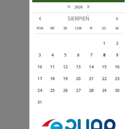
poprzedni rok
następny rok
2026
SIERPIEŃ
poprzedni miesiąc
następny
PON
WT
ŚR
CZW
PI
SO
NI
1
2
3
4
5
6
7
8
9
10
11
12
13
14
15
16
17
18
19
20
21
22
23
24
25
26
27
28
29
30
31
ePUAP